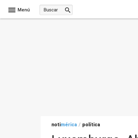
Menú
noti
mérica
/
política