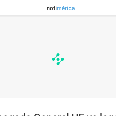
noti
mérica