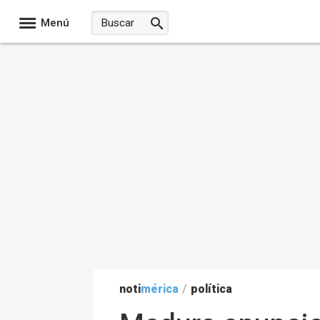
Menú
noti
mérica
/
política