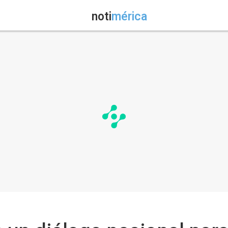
noti
mérica