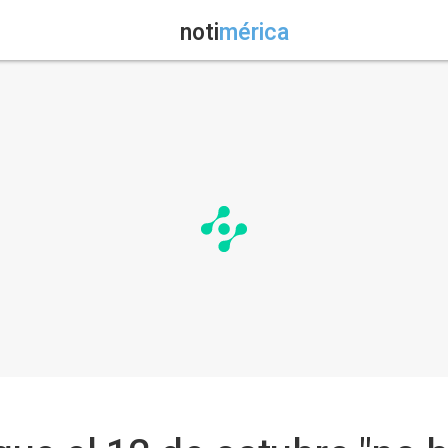
noti
mérica