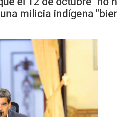
ue el 12 de octubre "no 
e una milicia indígena "bi