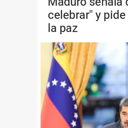
Maduro señala q
celebrar" y pid
la paz