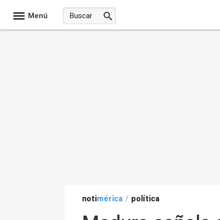
Menú
noti
mérica
/
política