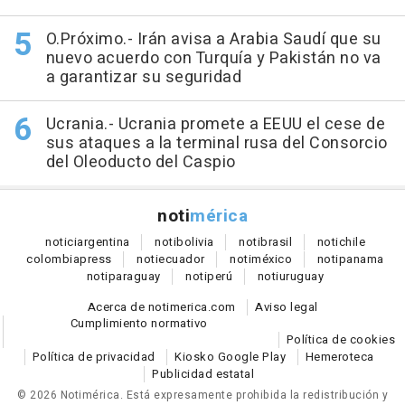
O.Próximo.- Irán avisa a Arabia Saudí que su
nuevo acuerdo con Turquía y Pakistán no va
a garantizar su seguridad
Ucrania.- Ucrania promete a EEUU el cese de
sus ataques a la terminal rusa del Consorcio
del Oleoducto del Caspio
noti
mérica
notici
argentina
noti
bolivia
noti
brasil
noti
chile
colombia
press
noti
ecuador
noti
méxico
noti
panama
noti
paraguay
noti
perú
noti
uruguay
Acerca de notimerica.com
Aviso legal
Cumplimiento normativo
Política de cookies
Política de privacidad
Kiosko Google Play
Hemeroteca
Publicidad estatal
© 2026 Notimérica.
Está expresamente prohibida la redistribución y