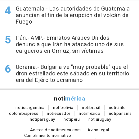
Guatemala.- Las autoridades de Guatemala
anuncian el fin de la erupción del volcán de
Fuego
Irán.- AMP.- Emiratos Árabes Unidos
denuncia que Irán ha atacado uno de sus
cargueros en Ormuz, sin víctimas
Ucrania.- Bulgaria ve "muy probable" que el
dron estrellado este sábado en su territorio
era del Ejército ucraniano
noti
mérica
notici
argentina
noti
bolivia
noti
brasil
noti
chile
colombia
press
noti
ecuador
noti
méxico
noti
panama
noti
paraguay
noti
perú
noti
uruguay
Acerca de notimerica.com
Aviso legal
Cumplimiento normativo