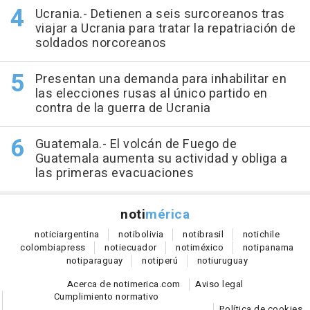
Ucrania.- Detienen a seis surcoreanos tras
viajar a Ucrania para tratar la repatriación de
soldados norcoreanos
Presentan una demanda para inhabilitar en
las elecciones rusas al único partido en
contra de la guerra de Ucrania
Guatemala.- El volcán de Fuego de
Guatemala aumenta su actividad y obliga a
las primeras evacuaciones
noti
mérica
notici
argentina
noti
bolivia
noti
brasil
noti
chile
colombia
press
noti
ecuador
noti
méxico
noti
panama
noti
paraguay
noti
perú
noti
uruguay
Acerca de notimerica.com
Aviso legal
Cumplimiento normativo
Política de cookies