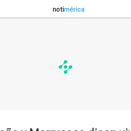
noti
mérica