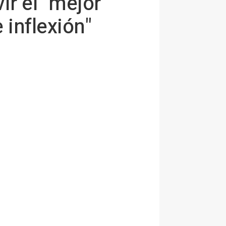
r el "mejor
 inflexión"