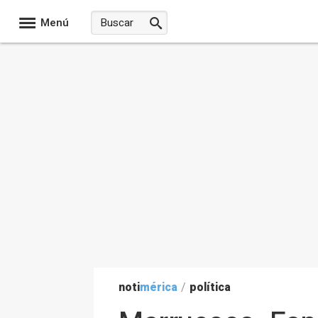
Menú
noti
mérica
/
política