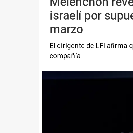
Mélenchon revel
israelí por supu
marzo
El dirigente de LFI afirma
compañía