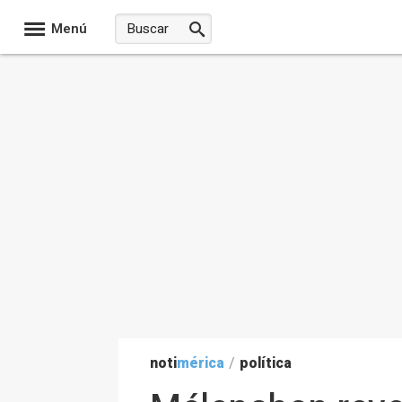
Menú
noti
mérica
/
política