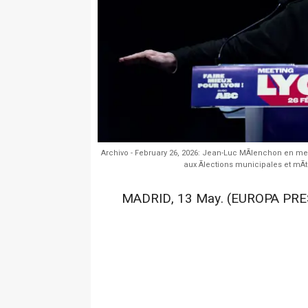
Archivo - February 26, 2026: Jean-Luc MÃlenchon en mee
aux Ãlections municipales et mÃt
MADRID, 13 May. (EUROPA PRE