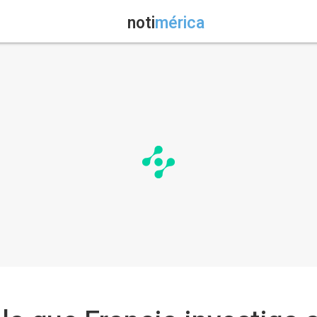
noti
mérica