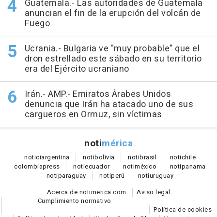
Guatemala.- Las autoridades de Guatemala
anuncian el fin de la erupción del volcán de
Fuego
Ucrania.- Bulgaria ve "muy probable" que el
dron estrellado este sábado en su territorio
era del Ejército ucraniano
Irán.- AMP.- Emiratos Árabes Unidos
denuncia que Irán ha atacado uno de sus
cargueros en Ormuz, sin víctimas
noti
mérica
notici
argentina
noti
bolivia
noti
brasil
noti
chile
colombia
press
noti
ecuador
noti
méxico
noti
panama
noti
paraguay
noti
perú
noti
uruguay
Acerca de notimerica.com
Aviso legal
Cumplimiento normativo
Política de cookies