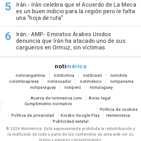
Irán.- Irán celebra que el Acuerdo de La Meca
es un buen indicio para la región pero le falta
una "hoja de ruta"
Irán.- AMP.- Emiratos Árabes Unidos
denuncia que Irán ha atacado uno de sus
cargueros en Ormuz, sin víctimas
noti
mérica
notici
argentina
noti
bolivia
noti
brasil
noti
chile
colombia
press
noti
ecuador
noti
méxico
noti
panama
noti
paraguay
noti
perú
noti
uruguay
Acerca de notimerica.com
Aviso legal
Cumplimiento normativo
Política de cookies
Política de privacidad
Kiosko Google Play
Hemeroteca
Publicidad estatal
© 2026 Notimérica.
Está expresamente prohibida la redistribución y
la redifusión de todo o parte de los contenidos de esta web sin su
previo y expreso consentimiento.