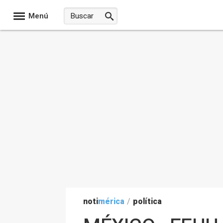
Menú
noti
mérica
/
política