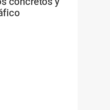
s concretos y
áfico