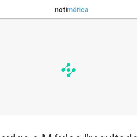
noti
mérica