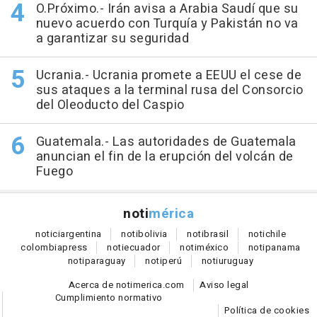
O.Próximo.- Irán avisa a Arabia Saudí que su
nuevo acuerdo con Turquía y Pakistán no va
a garantizar su seguridad
Ucrania.- Ucrania promete a EEUU el cese de
sus ataques a la terminal rusa del Consorcio
del Oleoducto del Caspio
Guatemala.- Las autoridades de Guatemala
anuncian el fin de la erupción del volcán de
Fuego
noti
mérica
notici
argentina
noti
bolivia
noti
brasil
noti
chile
colombia
press
noti
ecuador
noti
méxico
noti
panama
noti
paraguay
noti
perú
noti
uruguay
Acerca de notimerica.com
Aviso legal
Cumplimiento normativo
Política de cookies