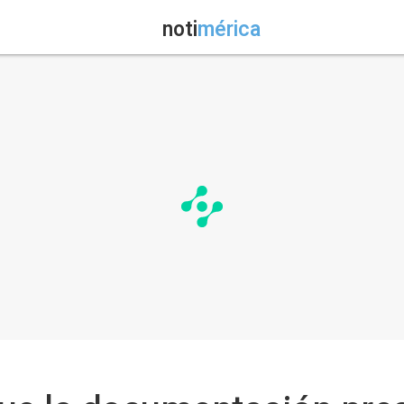
noti
mérica