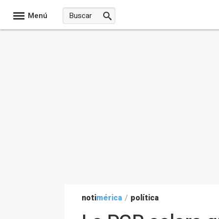
Menú
noti
mérica
/
política