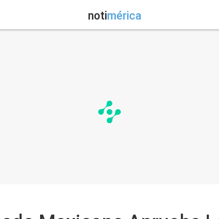
noti
mérica