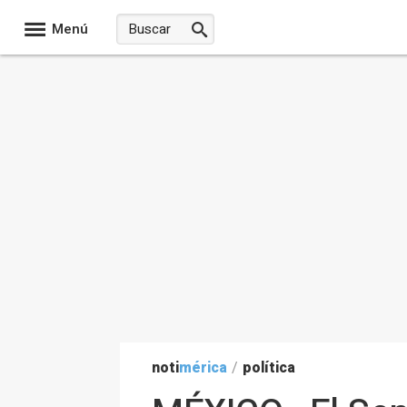
Menú
noti
mérica
/
política