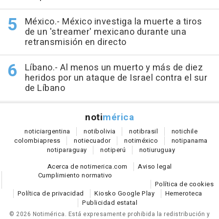
México.- México investiga la muerte a tiros
de un 'streamer' mexicano durante una
retransmisión en directo
Líbano.- Al menos un muerto y más de diez
heridos por un ataque de Israel contra el sur
de Líbano
noti
mérica
notici
argentina
noti
bolivia
noti
brasil
noti
chile
colombia
press
noti
ecuador
noti
méxico
noti
panama
noti
paraguay
noti
perú
noti
uruguay
Acerca de notimerica.com
Aviso legal
Cumplimiento normativo
Política de cookies
Política de privacidad
Kiosko Google Play
Hemeroteca
Publicidad estatal
© 2026 Notimérica.
Está expresamente prohibida la redistribución y