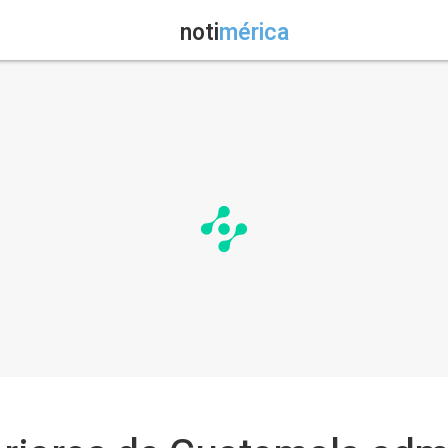
noti
mérica