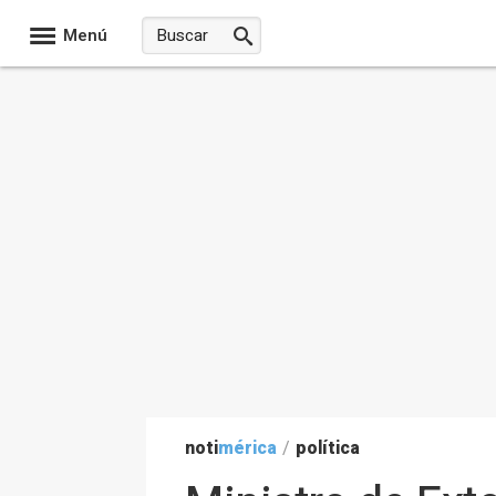
Menú
noti
mérica
/
política