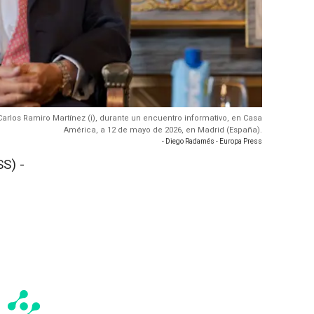
Carlos Ramiro Martínez (i), durante un encuentro informativo, en Casa
América, a 12 de mayo de 2026, en Madrid (España).
- Diego Radamés - Europa Press
S) -