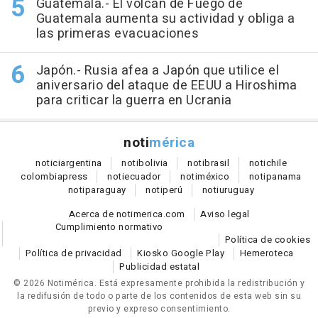
Guatemala.- El volcán de Fuego de
Guatemala aumenta su actividad y obliga a
las primeras evacuaciones
Japón.- Rusia afea a Japón que utilice el
aniversario del ataque de EEUU a Hiroshima
para criticar la guerra en Ucrania
noti
mérica
notici
argentina
noti
bolivia
noti
brasil
noti
chile
colombia
press
noti
ecuador
noti
méxico
noti
panama
noti
paraguay
noti
perú
noti
uruguay
Acerca de notimerica.com
Aviso legal
Cumplimiento normativo
Política de cookies
Política de privacidad
Kiosko Google Play
Hemeroteca
Publicidad estatal
© 2026 Notimérica.
Está expresamente prohibida la redistribución y
la redifusión de todo o parte de los contenidos de esta web sin su
previo y expreso consentimiento.