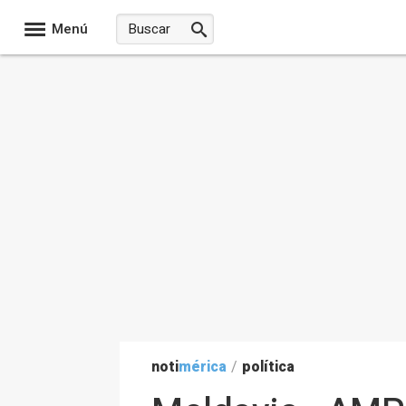
Menú
noti
mérica
/
política