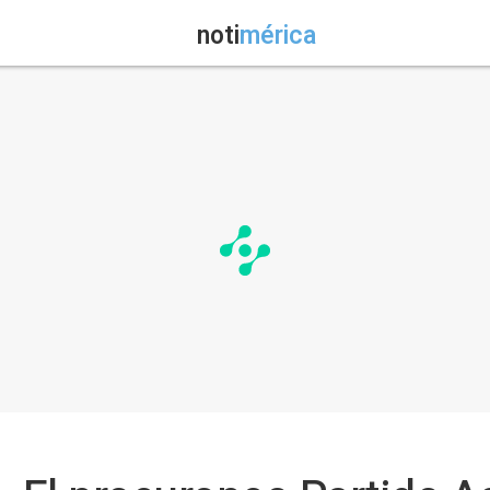
noti
mérica