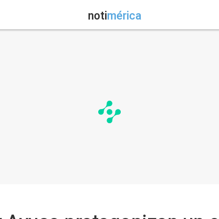
noti
mérica