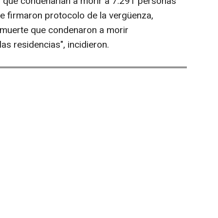
o que condenarían a morir a 7.291 personas
e firmaron protocolo de la vergüenza,
 muerte que condenaron a morir
as residencias", incidieron.