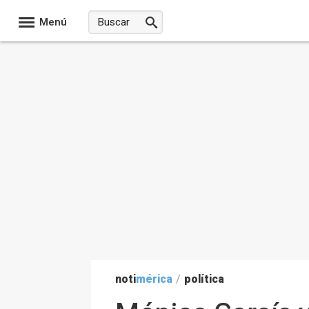
Menú
noti
mérica
/
política