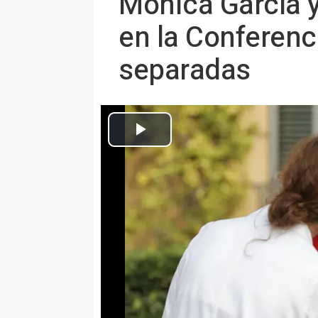
Mónica García 
en la Conferenc
separadas
La ministra de Sanidad, Mónica García y la presidenta de la Comun
Palau de Pedralbes de Barcelona, 
BARCELONA 6 Jun. (EUROPA PR