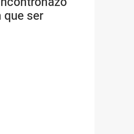
encontronazo
n que ser