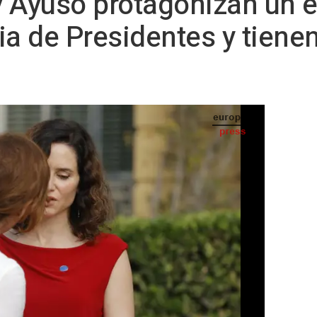
y Ayuso protagonizan un 
ia de Presidentes y tiene
idad de Madrid, Isabel Díaz Ayuso, durante la XXVIII Conferencia de Presidentes, en
a 6 de junio de 2025, en Barcelona, Catalunya (España). - Kike Rincón - Europa Press
ESS) -