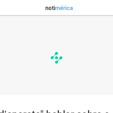
noti
mérica