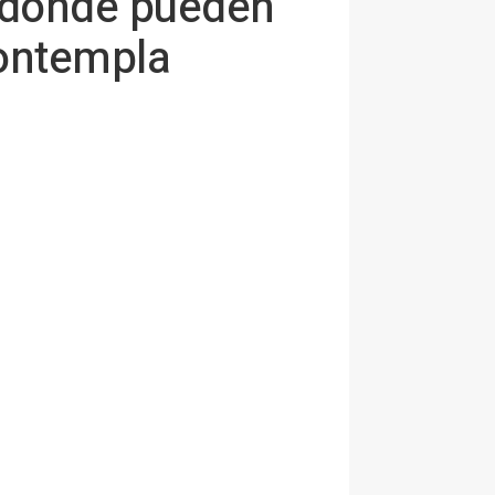
a dónde pueden
contempla