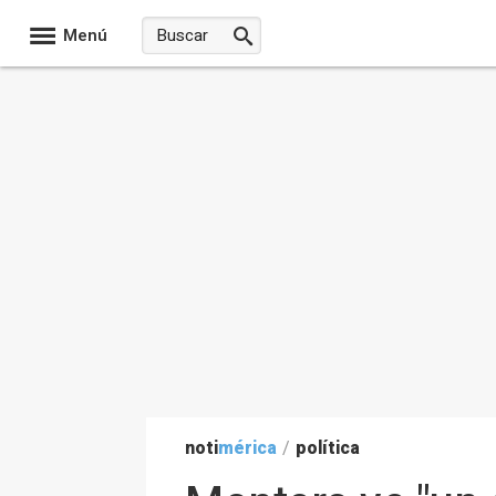
Menú
noti
mérica
/
política