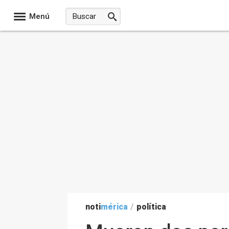
Menú
noti
mérica
/
política