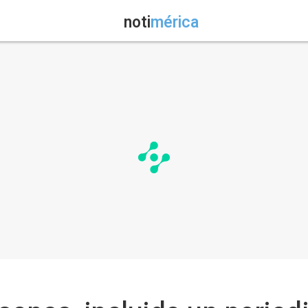
noti
mérica