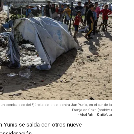
un bombardeo del Ejército de Israel contra Jan Yunis, en el sur de la
Franja de Gaza (archivo)
- Abed Rahim Khatib/dpa
an Yunis se salda con otros nueve
consideración