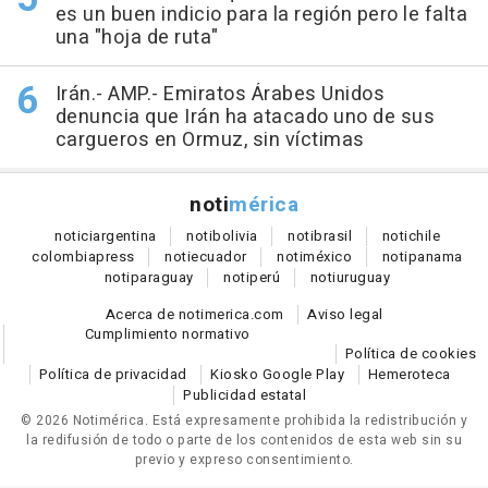
es un buen indicio para la región pero le falta
una "hoja de ruta"
Irán.- AMP.- Emiratos Árabes Unidos
denuncia que Irán ha atacado uno de sus
cargueros en Ormuz, sin víctimas
noti
mérica
notici
argentina
noti
bolivia
noti
brasil
noti
chile
colombia
press
noti
ecuador
noti
méxico
noti
panama
noti
paraguay
noti
perú
noti
uruguay
Acerca de notimerica.com
Aviso legal
Cumplimiento normativo
Política de cookies
Política de privacidad
Kiosko Google Play
Hemeroteca
Publicidad estatal
© 2026 Notimérica.
Está expresamente prohibida la redistribución y
la redifusión de todo o parte de los contenidos de esta web sin su
previo y expreso consentimiento.