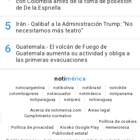
con Colombia antes de la toma de posesión
de De la Espriella
Irán.- Qalibaf a la Administración Trump: "No
necesitamos más teatro"
Guatemala.- El volcán de Fuego de
Guatemala aumenta su actividad y obliga a
las primeras evacuaciones
noti
mérica
notici
argentina
noti
bolivia
noti
brasil
noti
chile
colombia
press
noti
ecuador
noti
méxico
noti
panama
noti
paraguay
noti
perú
noti
uruguay
Acerca de notimerica.com
Aviso legal
Cumplimiento normativo
Política de cookies
Política de privacidad
Kiosko Google Play
Hemeroteca
Publicidad estatal