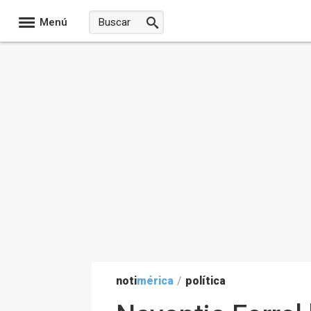
Menú
noti
mérica
/
política