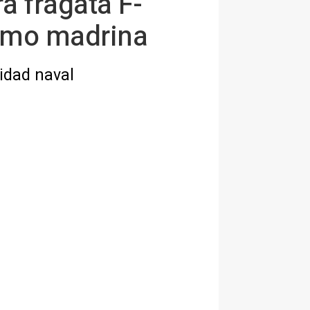
a fragata F-
como madrina
cidad naval