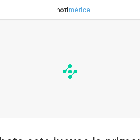
noti
mérica