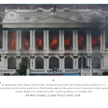
09 September 2025, Nepal, Kathmandu: Smoke billows from the Singha Durbar palace, as it is
set ablaze amid violent protests in Kathmandu against the government's decision to ban social
media. Nepal was rocked by further violent protests on Tuesday, with
- ARYAN DHIMAL/ZUMA PRESS WIRE/DPA