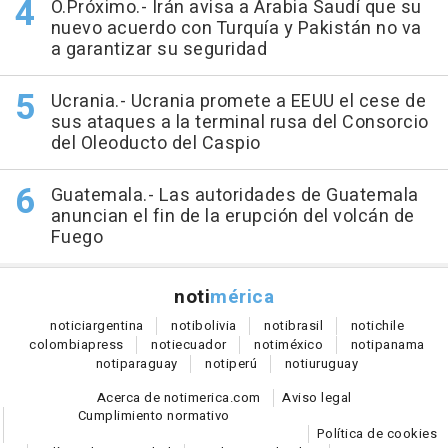
O.Próximo.- Irán avisa a Arabia Saudí que su
nuevo acuerdo con Turquía y Pakistán no va
a garantizar su seguridad
Ucrania.- Ucrania promete a EEUU el cese de
sus ataques a la terminal rusa del Consorcio
del Oleoducto del Caspio
Guatemala.- Las autoridades de Guatemala
anuncian el fin de la erupción del volcán de
Fuego
noti
mérica
notici
argentina
noti
bolivia
noti
brasil
noti
chile
colombia
press
noti
ecuador
noti
méxico
noti
panama
noti
paraguay
noti
perú
noti
uruguay
Acerca de notimerica.com
Aviso legal
Cumplimiento normativo
Política de cookies