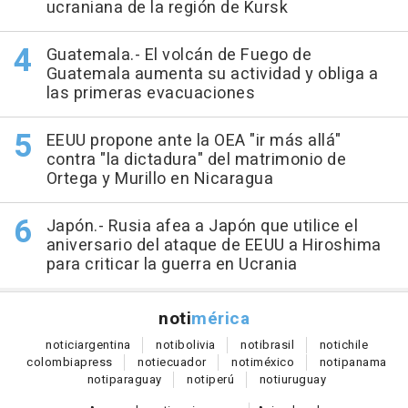
ucraniana de la región de Kursk
Guatemala.- El volcán de Fuego de
Guatemala aumenta su actividad y obliga a
las primeras evacuaciones
EEUU propone ante la OEA "ir más allá"
contra "la dictadura" del matrimonio de
Ortega y Murillo en Nicaragua
Japón.- Rusia afea a Japón que utilice el
aniversario del ataque de EEUU a Hiroshima
para criticar la guerra en Ucrania
noti
mérica
notici
argentina
noti
bolivia
noti
brasil
noti
chile
colombia
press
noti
ecuador
noti
méxico
noti
panama
noti
paraguay
noti
perú
noti
uruguay