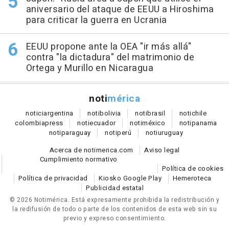
aniversario del ataque de EEUU a Hiroshima
para criticar la guerra en Ucrania
EEUU propone ante la OEA "ir más allá"
contra "la dictadura" del matrimonio de
Ortega y Murillo en Nicaragua
noti
mérica
notici
argentina
noti
bolivia
noti
brasil
noti
chile
colombia
press
noti
ecuador
noti
méxico
noti
panama
noti
paraguay
noti
perú
noti
uruguay
Acerca de notimerica.com
Aviso legal
Cumplimiento normativo
Política de cookies
Política de privacidad
Kiosko Google Play
Hemeroteca
Publicidad estatal
© 2026 Notimérica.
Está expresamente prohibida la redistribución y
la redifusión de todo o parte de los contenidos de esta web sin su
previo y expreso consentimiento.