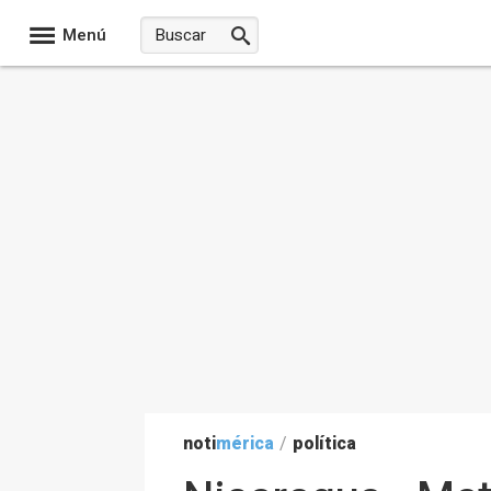
Menú
noti
mérica
/
política