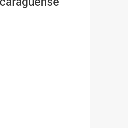
nicaragüense
a