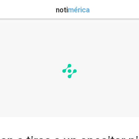
noti
mérica