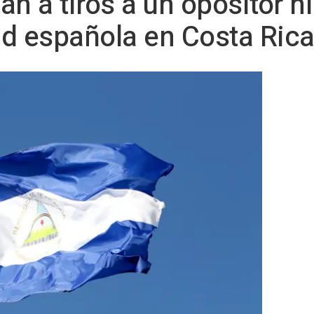
an a tiros a un opositor 
d española en Costa Ric