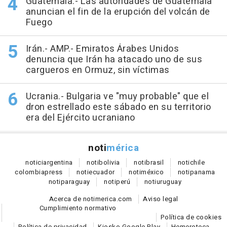
Guatemala.- Las autoridades de Guatemala
anuncian el fin de la erupción del volcán de
Fuego
Irán.- AMP.- Emiratos Árabes Unidos
denuncia que Irán ha atacado uno de sus
cargueros en Ormuz, sin víctimas
Ucrania.- Bulgaria ve "muy probable" que el
dron estrellado este sábado en su territorio
era del Ejército ucraniano
noti
mérica
notici
argentina
noti
bolivia
noti
brasil
noti
chile
colombia
press
noti
ecuador
noti
méxico
noti
panama
noti
paraguay
noti
perú
noti
uruguay
Acerca de notimerica.com
Aviso legal
Cumplimiento normativo
Política de cookies
Política de privacidad
Kiosko Google Play
Hemeroteca