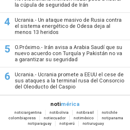
la cúpula de seguridad de Irán
Ucrania.- Un ataque masivo de Rusia contra
el sistema energético de Odesa deja al
menos 13 heridos
O.Próximo.- Irán avisa a Arabia Saudí que su
nuevo acuerdo con Turquía y Pakistán no va
a garantizar su seguridad
Ucrania.- Ucrania promete a EEUU el cese de
sus ataques a la terminal rusa del Consorcio
del Oleoducto del Caspio
noti
mérica
notici
argentina
noti
bolivia
noti
brasil
noti
chile
colombia
press
noti
ecuador
noti
méxico
noti
panama
noti
paraguay
noti
perú
noti
uruguay