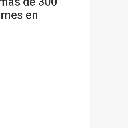
s más de 300
ernes en