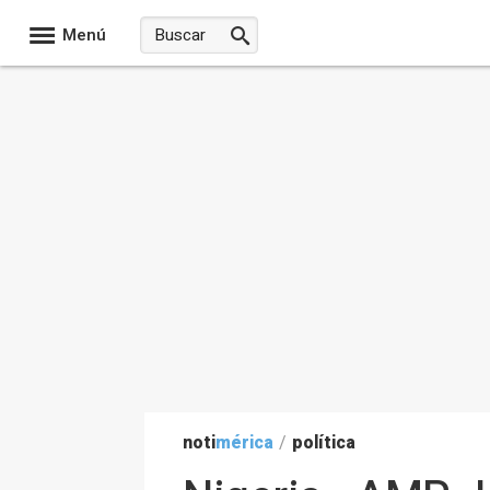
Menú
noti
mérica
/
política