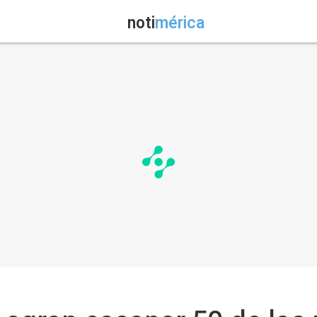
noti
mérica