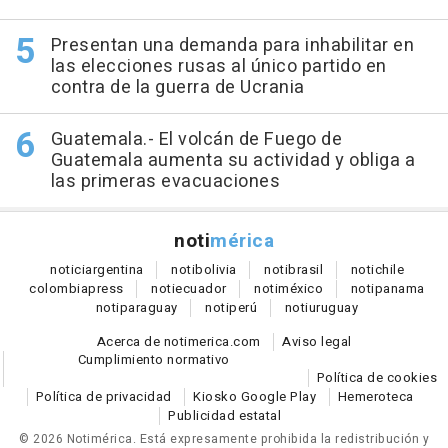
Presentan una demanda para inhabilitar en
las elecciones rusas al único partido en
contra de la guerra de Ucrania
Guatemala.- El volcán de Fuego de
Guatemala aumenta su actividad y obliga a
las primeras evacuaciones
noti
mérica
notici
argentina
noti
bolivia
noti
brasil
noti
chile
colombia
press
noti
ecuador
noti
méxico
noti
panama
noti
paraguay
noti
perú
noti
uruguay
Acerca de notimerica.com
Aviso legal
Cumplimiento normativo
Política de cookies
Política de privacidad
Kiosko Google Play
Hemeroteca
Publicidad estatal
© 2026 Notimérica.
Está expresamente prohibida la redistribución y