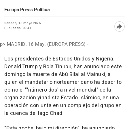
Europa Press Política
Sábado, 16 mayo 2026
Publicado: 09:41
Abri
p>
MADRID, 16 May. (EUROPA PRESS) -
Los presidentes de Estados Unidos y Nigeria,
Donald Trump y Bola Tinubu, han anunciado este
domingo la muerte de Abú Bilal al Mainuki, a
quien el mandatario norteamericano ha descrito
como el "'número dos' a nivel mundial" de la
organización yihadista Estado Islámico, en una
operación conjunta en un complejo del grupo en
la cuenca del lago Chad.
"Esta noche, bajo mi dirección", ha anunciado