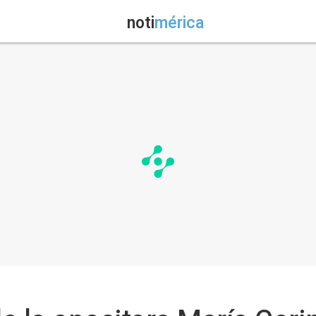
noti
mérica