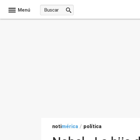
Menú
noti
mérica
/
política