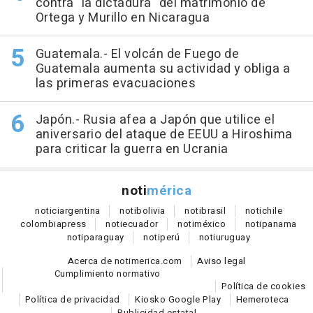
contra "la dictadura" del matrimonio de
Ortega y Murillo en Nicaragua
Guatemala.- El volcán de Fuego de
Guatemala aumenta su actividad y obliga a
las primeras evacuaciones
Japón.- Rusia afea a Japón que utilice el
aniversario del ataque de EEUU a Hiroshima
para criticar la guerra en Ucrania
noti
mérica
notici
argentina
noti
bolivia
noti
brasil
noti
chile
colombia
press
noti
ecuador
noti
méxico
noti
panama
noti
paraguay
noti
perú
noti
uruguay
Acerca de notimerica.com
Aviso legal
Cumplimiento normativo
Política de cookies
Política de privacidad
Kiosko Google Play
Hemeroteca
Publicidad estatal