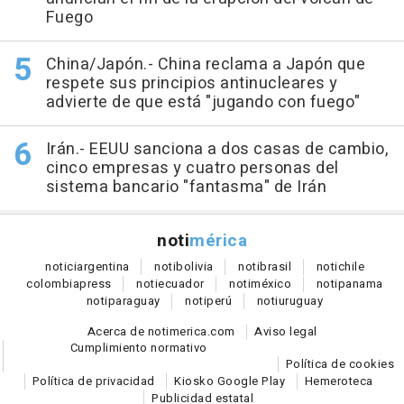
Fuego
China/Japón.- China reclama a Japón que
respete sus principios antinucleares y
advierte de que está "jugando con fuego"
Irán.- EEUU sanciona a dos casas de cambio,
cinco empresas y cuatro personas del
sistema bancario "fantasma" de Irán
noti
mérica
notici
argentina
noti
bolivia
noti
brasil
noti
chile
colombia
press
noti
ecuador
noti
méxico
noti
panama
noti
paraguay
noti
perú
noti
uruguay
Acerca de notimerica.com
Aviso legal
Cumplimiento normativo
Política de cookies
Política de privacidad
Kiosko Google Play
Hemeroteca
Publicidad estatal