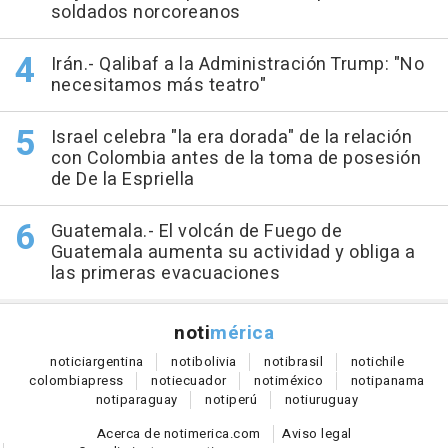
soldados norcoreanos
Irán.- Qalibaf a la Administración Trump: "No
necesitamos más teatro"
Israel celebra "la era dorada" de la relación
con Colombia antes de la toma de posesión
de De la Espriella
Guatemala.- El volcán de Fuego de
Guatemala aumenta su actividad y obliga a
las primeras evacuaciones
noti
mérica
notici
argentina
noti
bolivia
noti
brasil
noti
chile
colombia
press
noti
ecuador
noti
méxico
noti
panama
noti
paraguay
noti
perú
noti
uruguay
Acerca de notimerica.com
Aviso legal