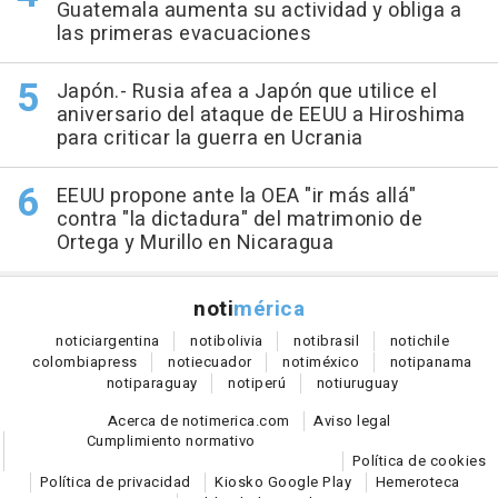
Guatemala aumenta su actividad y obliga a
las primeras evacuaciones
Japón.- Rusia afea a Japón que utilice el
aniversario del ataque de EEUU a Hiroshima
para criticar la guerra en Ucrania
EEUU propone ante la OEA "ir más allá"
contra "la dictadura" del matrimonio de
Ortega y Murillo en Nicaragua
noti
mérica
notici
argentina
noti
bolivia
noti
brasil
noti
chile
colombia
press
noti
ecuador
noti
méxico
noti
panama
noti
paraguay
noti
perú
noti
uruguay
Acerca de notimerica.com
Aviso legal
Cumplimiento normativo
Política de cookies
Política de privacidad
Kiosko Google Play
Hemeroteca