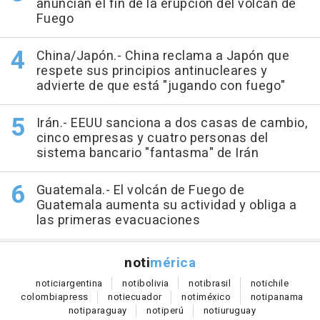
anuncian el fin de la erupción del volcán de
Fuego
China/Japón.- China reclama a Japón que
respete sus principios antinucleares y
advierte de que está "jugando con fuego"
Irán.- EEUU sanciona a dos casas de cambio,
cinco empresas y cuatro personas del
sistema bancario "fantasma" de Irán
Guatemala.- El volcán de Fuego de
Guatemala aumenta su actividad y obliga a
las primeras evacuaciones
noti
mérica
notici
argentina
noti
bolivia
noti
brasil
noti
chile
colombia
press
noti
ecuador
noti
méxico
noti
panama
noti
paraguay
noti
perú
noti
uruguay