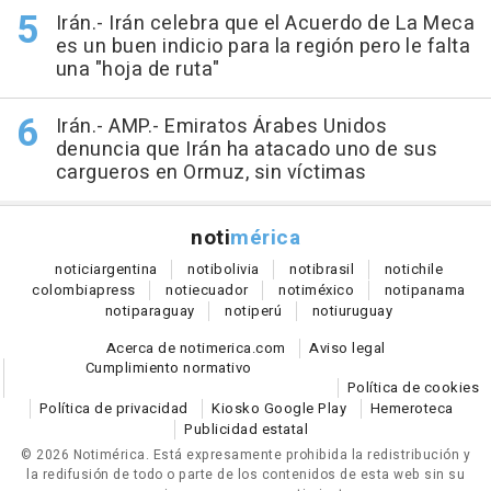
Irán.- Irán celebra que el Acuerdo de La Meca
es un buen indicio para la región pero le falta
una "hoja de ruta"
Irán.- AMP.- Emiratos Árabes Unidos
denuncia que Irán ha atacado uno de sus
cargueros en Ormuz, sin víctimas
noti
mérica
notici
argentina
noti
bolivia
noti
brasil
noti
chile
colombia
press
noti
ecuador
noti
méxico
noti
panama
noti
paraguay
noti
perú
noti
uruguay
Acerca de notimerica.com
Aviso legal
Cumplimiento normativo
Política de cookies
Política de privacidad
Kiosko Google Play
Hemeroteca
Publicidad estatal
© 2026 Notimérica.
Está expresamente prohibida la redistribución y
la redifusión de todo o parte de los contenidos de esta web sin su