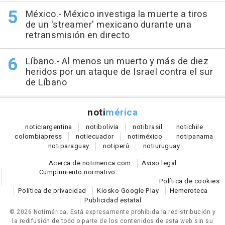
México.- México investiga la muerte a tiros
de un 'streamer' mexicano durante una
retransmisión en directo
Líbano.- Al menos un muerto y más de diez
heridos por un ataque de Israel contra el sur
de Líbano
noti
mérica
notici
argentina
noti
bolivia
noti
brasil
noti
chile
colombia
press
noti
ecuador
noti
méxico
noti
panama
noti
paraguay
noti
perú
noti
uruguay
Acerca de notimerica.com
Aviso legal
Cumplimiento normativo
Política de cookies
Política de privacidad
Kiosko Google Play
Hemeroteca
Publicidad estatal
© 2026 Notimérica.
Está expresamente prohibida la redistribución y
la redifusión de todo o parte de los contenidos de esta web sin su