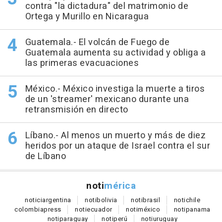
contra "la dictadura" del matrimonio de
Ortega y Murillo en Nicaragua
Guatemala.- El volcán de Fuego de
Guatemala aumenta su actividad y obliga a
las primeras evacuaciones
México.- México investiga la muerte a tiros
de un 'streamer' mexicano durante una
retransmisión en directo
Líbano.- Al menos un muerto y más de diez
heridos por un ataque de Israel contra el sur
de Líbano
noti
mérica
notici
argentina
noti
bolivia
noti
brasil
noti
chile
colombia
press
noti
ecuador
noti
méxico
noti
panama
noti
paraguay
noti
perú
noti
uruguay