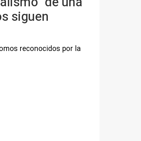
ialismo "de una
os siguen
ónomos reconocidos por la