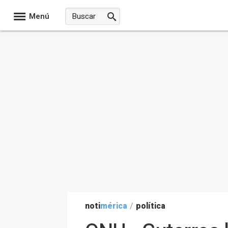
Menú
noti
mérica
/
política