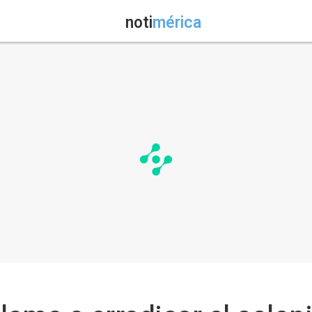
noti
mérica