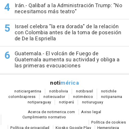
Irán.- Qalibaf a la Administración Trump: "No
necesitamos más teatro"
Israel celebra "la era dorada" de la relación
con Colombia antes de la toma de posesión
de De la Espriella
Guatemala.- El volcán de Fuego de
Guatemala aumenta su actividad y obliga a
las primeras evacuaciones
noti
mérica
notici
argentina
noti
bolivia
noti
brasil
noti
chile
colombia
press
noti
ecuador
noti
méxico
noti
panama
noti
paraguay
noti
perú
noti
uruguay
Acerca de notimerica.com
Aviso legal
Cumplimiento normativo
Política de cookies
Política de privacidad
Kiosko Google Play
Hemeroteca