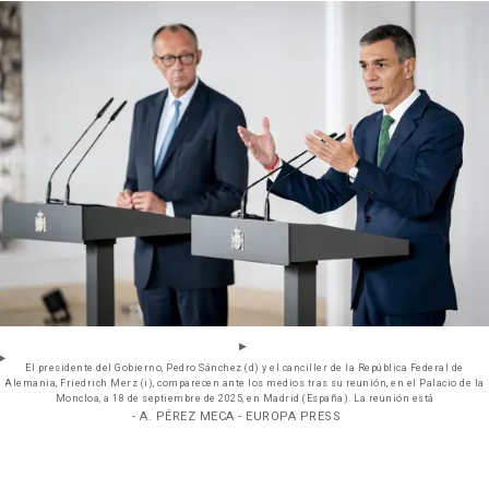
El presidente del Gobierno, Pedro Sánchez (d) y el canciller de la República Federal de
Alemania, Friedrich Merz (i), comparecen ante los medios tras su reunión, en el Palacio de la
Moncloa, a 18 de septiembre de 2025, en Madrid (España). La reunión está
- A. PÉREZ MECA - EUROPA PRESS