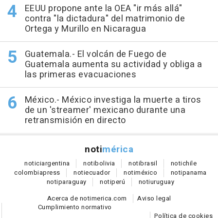
EEUU propone ante la OEA "ir más allá"
contra "la dictadura" del matrimonio de
Ortega y Murillo en Nicaragua
Guatemala.- El volcán de Fuego de
Guatemala aumenta su actividad y obliga a
las primeras evacuaciones
México.- México investiga la muerte a tiros
de un 'streamer' mexicano durante una
retransmisión en directo
noti
mérica
notici
argentina
noti
bolivia
noti
brasil
noti
chile
colombia
press
noti
ecuador
noti
méxico
noti
panama
noti
paraguay
noti
perú
noti
uruguay
Acerca de notimerica.com
Aviso legal
Cumplimiento normativo
Política de cookies