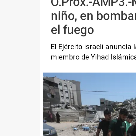
O.Próx.-AMP3.-M
niño, en bombar
el fuego
El Ejército israelí anunci
miembro de Yihad Islámica