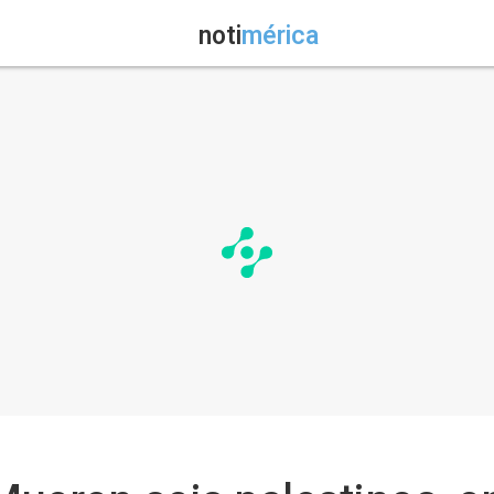
noti
mérica