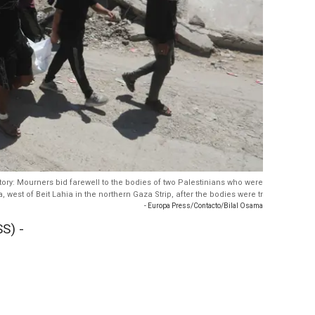
itory: Mourners bid farewell to the bodies of two Palestinians who were
ea, west of Beit Lahia in the northern Gaza Strip, after the bodies were tr
- Europa Press/Contacto/Bilal Osama
S) -