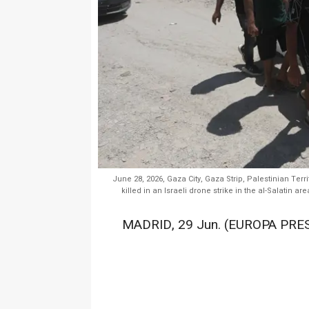
June 28, 2026, Gaza City, Gaza Strip, Palestinian Terr
killed in an Israeli drone strike in the al-Salatin ar
MADRID, 29 Jun. (EUROPA PRES