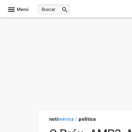
Menú
noti
mérica
/
política