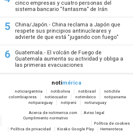
cinco empresas y cuatro personas del
sistema bancario "fantasma" de Irán
China/Japón.- China reclama a Japón que
respete sus principios antinucleares y
advierte de que está "jugando con fuego"
Guatemala.- El volcán de Fuego de
Guatemala aumenta su actividad y obliga a
las primeras evacuaciones
noti
mérica
notici
argentina
noti
bolivia
noti
brasil
noti
chile
colombia
press
noti
ecuador
noti
méxico
noti
panama
noti
paraguay
noti
perú
noti
uruguay
Acerca de notimerica.com
Aviso legal
Cumplimiento normativo
Política de cookies
Política de privacidad
Kiosko Google Play
Hemeroteca