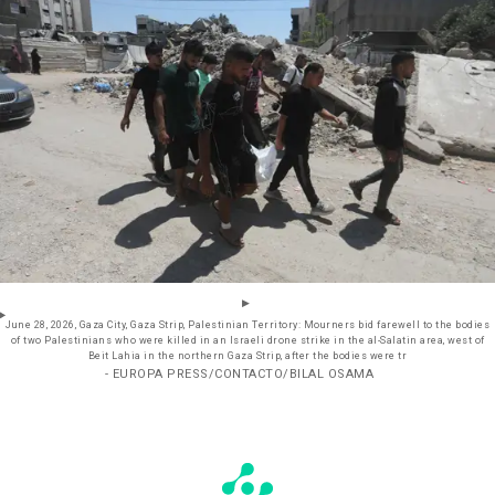
June 28, 2026, Gaza City, Gaza Strip, Palestinian Territory: Mourners bid farewell to the bodies
of two Palestinians who were killed in an Israeli drone strike in the al-Salatin area, west of
Beit Lahia in the northern Gaza Strip, after the bodies were tr
- EUROPA PRESS/CONTACTO/BILAL OSAMA