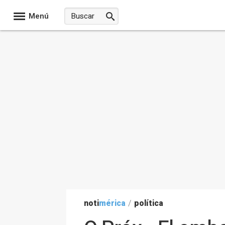
Menú
noti
mérica
/
política