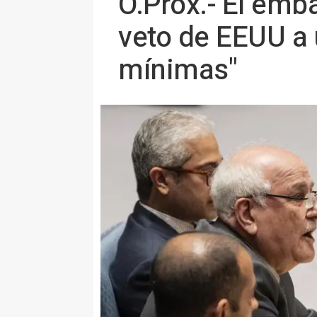
O.Próx.- El emb
veto de EEUU a 
mínimas"