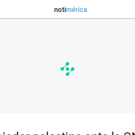
noti
mérica