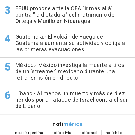
EEUU propone ante la OEA "ir más allá"
contra "la dictadura" del matrimonio de
Ortega y Murillo en Nicaragua
Guatemala.- El volcán de Fuego de
Guatemala aumenta su actividad y obliga a
las primeras evacuaciones
México.- México investiga la muerte a tiros
de un 'streamer' mexicano durante una
retransmisión en directo
Líbano.- Al menos un muerto y más de diez
heridos por un ataque de Israel contra el sur
de Líbano
noti
mérica
notici
argentina
noti
bolivia
noti
brasil
noti
chile