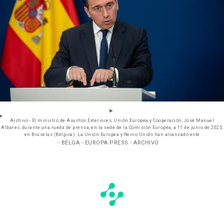
Archivo - El ministro de Asuntos Exteriores, Unión Europea y Cooperación, José Manuel
Albares, durante una rueda de prensa, en la sede de la Comisión Europea, a 11 de junio de 2025,
en Bruselas (Bélgica). La Unión Europea y Reino Unido han alcanzado este
- BELGA - EUROPA PRESS - ARCHIVO